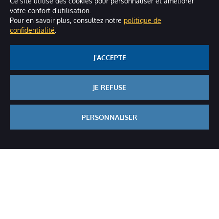
Ce site utilise des cookies pour personnaliser et améliorer
votre confort d'utilisation.
Pour en savoir plus, consultez notre
politique de
confidentialité
.
J'ACCEPTE
JE REFUSE
L'aviculture bourbonnaise
PERSONNALISER