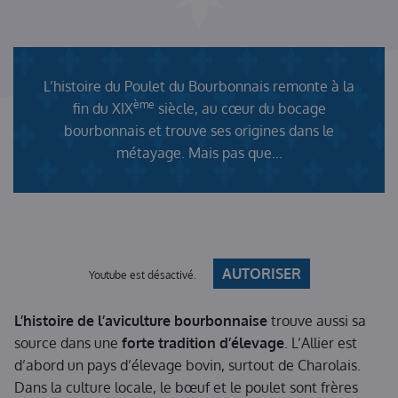
L’histoire du Poulet du Bourbonnais remonte à la
ème
fin du XIX
siècle, au cœur du bocage
bourbonnais et trouve ses origines dans le
métayage. Mais pas que…
AUTORISER
Youtube est désactivé.
L’histoire de l’aviculture bourbonnaise
trouve aussi sa
source dans une
forte tradition d’élevage
. L’Allier est
d’abord un pays d’élevage bovin, surtout de Charolais.
Dans la culture locale, le bœuf et le poulet sont frères