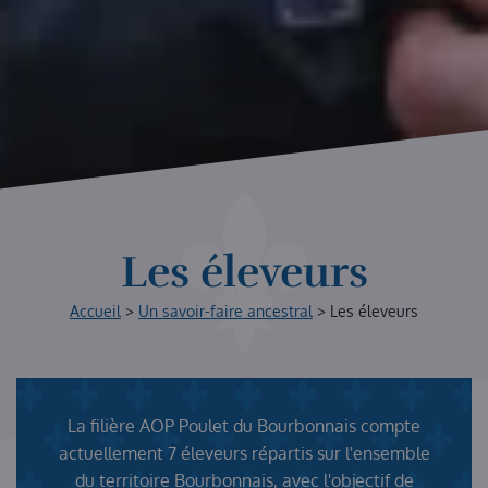
Les éleveurs
Accueil
>
Un savoir-faire ancestral
>
Les éleveurs
La filière AOP Poulet du Bourbonnais compte
actuellement 7 éleveurs répartis sur l'ensemble
du territoire Bourbonnais, avec l'objectif de