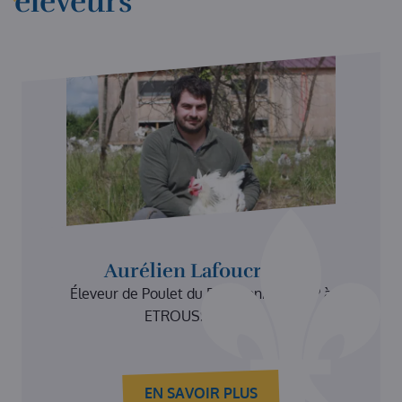
éleveurs
Aurélien Lafoucrière
Éleveur de Poulet du Bourbonnais AOP à
ETROUSSAT (03).
EN SAVOIR PLUS