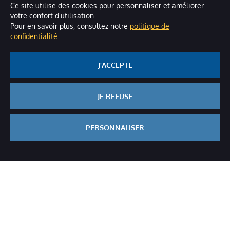
Ce site utilise des cookies pour personnaliser et améliorer
Jean-François Fouquet
votre confort d'utilisation.
Pour en savoir plus, consultez notre
politique de
Éleveur de Poulets du Bourbonnais AOP à
confidentialité
.
Bellenaves (03)
EN SAVOIR PLUS
J'ACCEPTE
JE REFUSE
PERSONNALISER