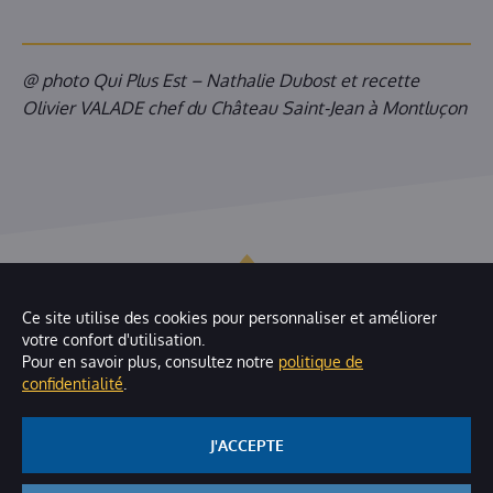
@ photo
Qui Plus Est – Nathalie Dubost
et recette
Olivier VALADE chef du Château Saint-Jean à Montluçon
Trouvez l'inspiration avec
Ce site utilise des cookies pour personnaliser et améliorer
votre confort d'utilisation.
ces recettes
Pour en savoir plus, consultez notre
politique de
confidentialité
.
J'ACCEPTE