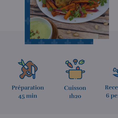
Rece
Préparation
Cuisson
6 pe
45 min
1h20