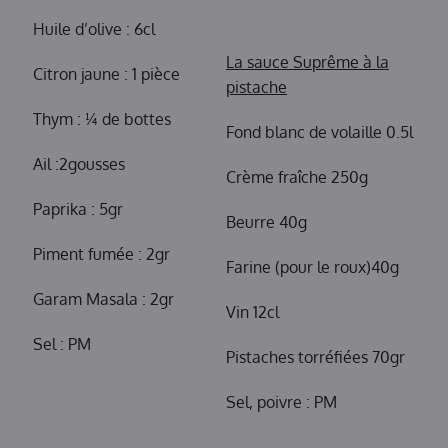
Huile d’olive : 6cl
La sauce Suprême à la
Citron jaune : 1 pièce
pistache
Thym : ¼ de bottes
Fond blanc de volaille 0.5l
Ail :2gousses
Crème fraîche 250g
Paprika : 5gr
Beurre 40g
Piment fumée : 2gr
Farine (pour le roux)40g
Garam Masala : 2gr
Vin 12cl
Sel : PM
Pistaches torréfiées 70gr
Sel, poivre : PM